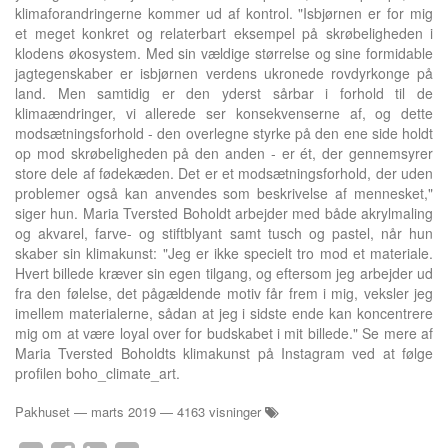
klimaforandringerne kommer ud af kontrol. "Isbjørnen er for mig
et meget konkret og relaterbart eksempel på skrøbeligheden i
klodens økosystem. Med sin vældige størrelse og sine formidable
jagtegenskaber er isbjørnen verdens ukronede rovdyrkonge på
land. Men samtidig er den yderst sårbar i forhold til de
klimaændringer, vi allerede ser konsekvenserne af, og dette
modsætningsforhold - den overlegne styrke på den ene side holdt
op mod skrøbeligheden på den anden - er ét, der gennemsyrer
store dele af fødekæden. Det er et modsætningsforhold, der uden
problemer også kan anvendes som beskrivelse af mennesket,"
siger hun. Maria Tversted Boholdt arbejder med både akrylmaling
og akvarel, farve- og stiftblyant samt tusch og pastel, når hun
skaber sin klimakunst: "Jeg er ikke specielt tro mod et materiale.
Hvert billede kræver sin egen tilgang, og eftersom jeg arbejder ud
fra den følelse, det pågældende motiv får frem i mig, veksler jeg
imellem materialerne, sådan at jeg i sidste ende kan koncentrere
mig om at være loyal over for budskabet i mit billede." Se mere af
Maria Tversted Boholdts klimakunst på Instagram ved at følge
profilen boho_climate_art.
Pakhuset
—
marts 2019
— 4163 visninger