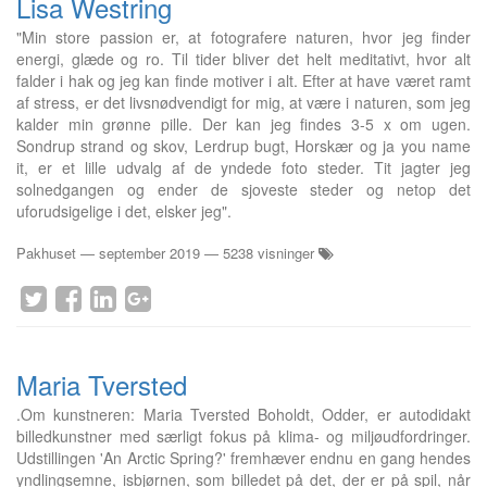
Lisa Westring
"Min store passion er, at fotografere naturen, hvor jeg finder
energi, glæde og ro. Til tider bliver det helt meditativt, hvor alt
falder i hak og jeg kan finde motiver i alt. Efter at have været ramt
af stress, er det livsnødvendigt for mig, at være i naturen, som jeg
kalder min grønne pille. Der kan jeg findes 3-5 x om ugen.
Sondrup strand og skov, Lerdrup bugt, Horskær og ja you name
it, er et lille udvalg af de yndede foto steder. Tit jagter jeg
solnedgangen og ender de sjoveste steder og netop det
uforudsigelige i det, elsker jeg".
Pakhuset
—
september 2019
— 5238 visninger
Maria Tversted
.Om kunstneren: Maria Tversted Boholdt, Odder, er autodidakt
billedkunstner med særligt fokus på klima- og miljøudfordringer.
Udstillingen 'An Arctic Spring?' fremhæver endnu en gang hendes
yndlingsemne, isbjørnen, som billedet på det, der er på spil, når