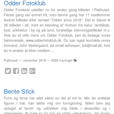
Odder Fotoklub
Odder Fotoklub udstiller nu for anden gang billeder i Pakhuset.
Første gang var emnet frit, men denne gang har 17 medlemmer
leveret billeder efter temaet "Odder anno 2018". Det er blevet til
36 billeder i alt, med en blanding af motiver fra natur, landskab,
kyst, arkitektur i by og på land, forskellige stemningsbilleder m.v.
Hvis du vil vide mere om Odder Fotoklub, kan du besøge vores
hjemmeside, www.odderfotoklub.dk. Du kan også kontakte vores
formand, John Vestergaard, på email-adressen, jve@mail.dk, hvis
du fx ønsker at blive medlem....
Pakhuset
—
november 2018
— 4326 visninger
Bente Stick
Form og farve har altid været en del af mit liv. Min far snittede
figurer i træ, han lærte mig om formgivning. Siden blev jeg
optaget af farver og udtrykker mig både i akvareller og i
oliemalerier. At male er for mig en vigtig udtryksform. Jeg finder