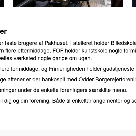
er
 faste brugere af Pakhuset. I atelieret holder Billedskol
rn flere eftermiddage, FOF holder kunstskole nogle formi
fælles værksted nogle gange om ugen.
 flere formiddage, og Frimenigheden holder gudstjenest
ge aftener er der bankospil med Odder Borgerejerforeni
sninger under de enkelte foreningers særskilte menu.
il dig og din forening. Både til enkeltarrangementer og s