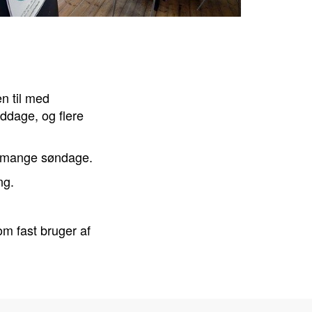
en til med
ddage, og flere
e mange søndage.
ng.
om fast bruger af