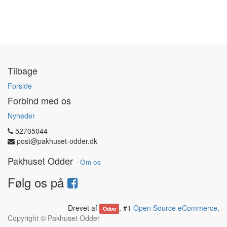
Tilbage
Forside
Forbind med os
Nyheder
52705044
post@pakhuset-odder.dk
Pakhuset Odder
-
Om os
Følg os på
Drevet af
, #1
Open Source eCommerce
.
Odoo
Copyright ©
Pakhuset Odder