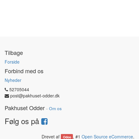
Tilbage
Forside
Forbind med os
Nyheder
52705044
post@pakhuset-odder.dk
Pakhuset Odder
-
Om os
Følg os på
Drevet af
, #1
Open Source eCommerce
.
Odoo