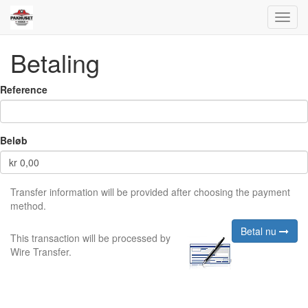
Toggl
navig
Betaling
Reference
Beløb
kr
0,00
Transfer information will be provided after choosing the payment
method.
Betal nu
This transaction will be processed by
Wire Transfer.