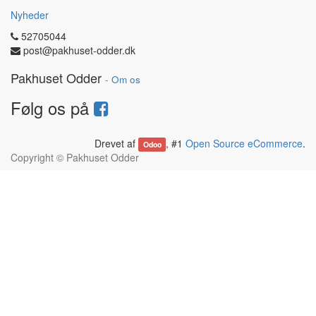
Nyheder
52705044
post@pakhuset-odder.dk
Pakhuset Odder
-
Om os
Følg os på
Drevet af
, #1
Open Source eCommerce
.
Odoo
Copyright ©
Pakhuset Odder