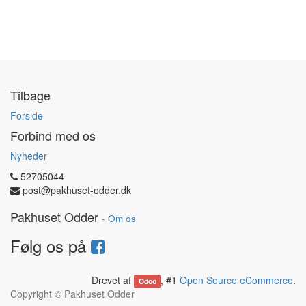
Tilbage
Forside
Forbind med os
Nyheder
52705044
post@pakhuset-odder.dk
Pakhuset Odder
-
Om os
Følg os på
Drevet af
, #1
Open Source eCommerce
.
Odoo
Copyright ©
Pakhuset Odder