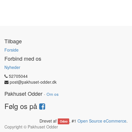
Tilbage
Forside
Forbind med os
Nyheder
52705044
post@pakhuset-odder.dk
Pakhuset Odder
-
Om os
Følg os på
Drevet af
, #1
Open Source eCommerce
.
Odoo
Copyright ©
Pakhuset Odder